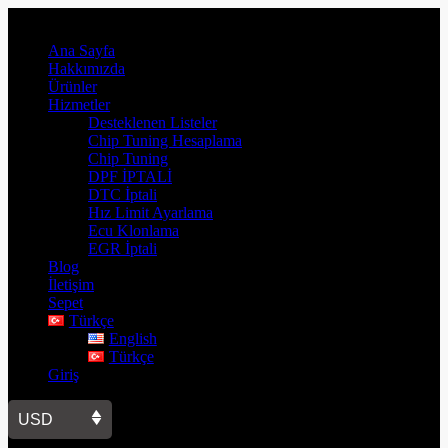
Ana Sayfa
Hakkımızda
Ürünler
Hizmetler
Desteklenen Listeler
Chip Tuning Hesaplama
Chip Tuning
DPF İPTALİ
DTC İptali
Hız Limit Ayarlama
Ecu Klonlama
EGR İptali
Blog
İletişim
Sepet
Türkçe
English
Türkçe
Giriş
USD