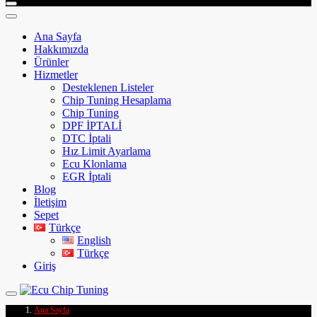
Ana Sayfa
Hakkımızda
Ürünler
Hizmetler
Desteklenen Listeler
Chip Tuning Hesaplama
Chip Tuning
DPF İPTALİ
DTC İptali
Hız Limit Ayarlama
Ecu Klonlama
EGR İptali
Blog
İletişim
Sepet
Türkçe
English
Türkçe
Giriş
Ana Sayfa